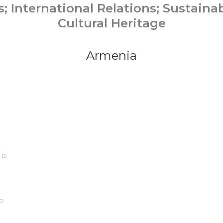
es; International Relations; Sustain
Cultural Heritage
Armenia
ip
p