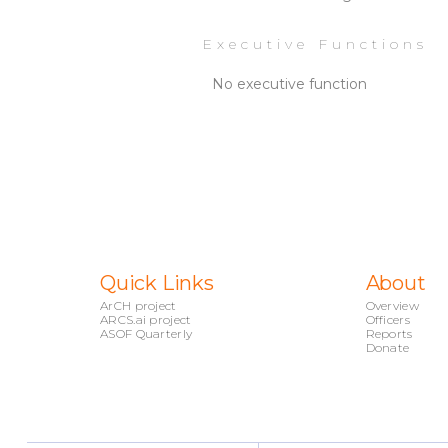
Executive Functions
No executive function
Quick Links
About
ArCH project
Overview
ARCS.ai project
Officers
ASOF Quarterly
Reports
Donate