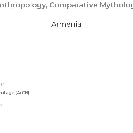
nthropology, Comparative Mytholo
Armenia
ip
eritage (ArCH)
p