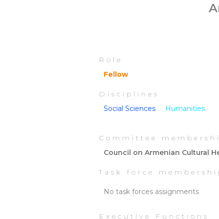
A
Role
Fellow
Disciplines
Social Sciences
Humanities
Committee membersh
Council on Armenian Cultural H
Task force membershi
No task forces assignments
Executive Functions